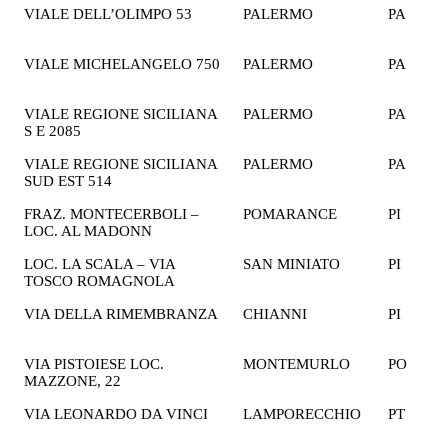
VIALE DELL’OLIMPO 53
PALERMO
PA
2
€
VIALE MICHELANGELO 750
PALERMO
PA
2
€
VIALE REGIONE SICILIANA
PALERMO
PA
2
S E 2085
€
VIALE REGIONE SICILIANA
PALERMO
PA
2
SUD EST 514
€
FRAZ. MONTECERBOLI –
POMARANCE
PI
2
LOC. AL MADONN
€
LOC. LA SCALA – VIA
SAN MINIATO
PI
2
TOSCO ROMAGNOLA
€
VIA DELLA RIMEMBRANZA
CHIANNI
PI
1
€
VIA PISTOIESE LOC.
MONTEMURLO
PO
2
MAZZONE, 22
€
VIA LEONARDO DA VINCI
LAMPORECCHIO
PT
2
€