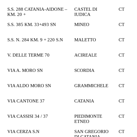
S.S. 288 CATANIA-AIDONE –
CASTEL DI
CT
2
KM. 20 +
IUDICA
€
S.S. 385 KM. 33+493 SN
MINEO
CT
1
€
S.S. N. 284 KM. 9 + 220 S.N
MALETTO
CT
2
€
V. DELLE TERME 70
ACIREALE
CT
2
€
VIA A. MORO SN
SCORDIA
CT
2
€
VIA ALDO MORO SN
GRAMMICHELE
CT
2
€
VIA CANTONE 37
CATANIA
CT
1
€
VIA CASSISI 34 / 37
PIEDIMONTE
CT
2
ETNEO
€
VIA CERZA S.N
SAN GREGORIO
CT
2
DI CATANIA
€