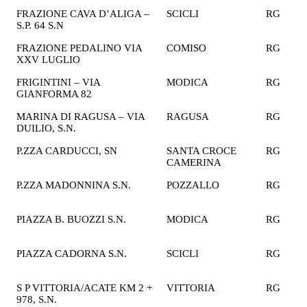
FRAZIONE CAVA D’ALIGA –
SCICLI
RG
1
S.P. 64 S.N
€
FRAZIONE PEDALINO VIA
COMISO
RG
1
XXV LUGLIO
€
FRIGINTINI – VIA
MODICA
RG
2
GIANFORMA 82
€
MARINA DI RAGUSA – VIA
RAGUSA
RG
2
DUILIO, S.N.
€
P.ZZA CARDUCCI, SN
SANTA CROCE
RG
1
CAMERINA
€
P.ZZA MADONNINA S.N.
POZZALLO
RG
2
€
PIAZZA B. BUOZZI S.N.
MODICA
RG
1
€
PIAZZA CADORNA S.N.
SCICLI
RG
1
€
S P VITTORIA/ACATE KM 2 +
VITTORIA
RG
2
978, S.N.
€