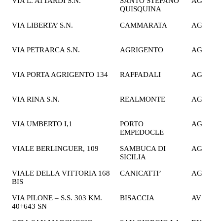
VIA L. ATTARDI S.N.
SANTO STEFANO
AG
2
QUISQUINA
€
VIA LIBERTA’ S.N.
CAMMARATA
AG
2
€
VIA PETRARCA S.N.
AGRIGENTO
AG
2
€
VIA PORTA AGRIGENTO 134
RAFFADALI
AG
2
€
VIA RINA S.N.
REALMONTE
AG
2
€
VIA UMBERTO I,1
PORTO
AG
2
EMPEDOCLE
€
VIALE BERLINGUER, 109
SAMBUCA DI
AG
1
SICILIA
€
VIALE DELLA VITTORIA 168
CANICATTI’
AG
2
BIS
€
VIA PILONE – S.S. 303 KM.
BISACCIA
AV
1
40+643 SN
€