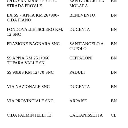
C/DA SAN MARCUCCIO –
SAN GIORGIO LA
BN
2
STRADA PROV.LE
MOLARA
€
EX SS 7 APPIA KM 26+900-
BENEVENTO
BN
1
C.DA PIANO
€
FONDOVALLE ISCLERO KM.
DUGENTA
BN
2
12 SNC
€
FRAZIONE BAGNARA SNC
SANT’ANGELO A
BN
2
CUPOLO
€
SS APPIA KM 251+966
CEPPALONI
BN
2
TUFARA VALLE SN
€
SS.90BIS KM 12+70 SNC
PADULI
BN
2
€
VIA NAZIONALE SNC
DUGENTA
BN
2
€
VIA PROVINCIALE SNC
ARPAISE
BN
2
€
C.DA PALMINTELLI 13
CALTANISSETTA
CL
2
€