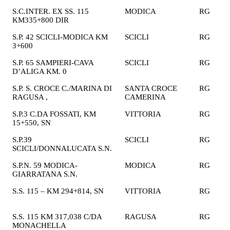
S.C.INTER. EX SS. 115
MODICA
RG
2
KM335+800 DIR
€
S.P. 42 SCICLI-MODICA KM
SCICLI
RG
2
3+600
€
S.P. 65 SAMPIERI-CAVA
SCICLI
RG
1
D’ALIGA KM. 0
€
S.P. S. CROCE C./MARINA DI
SANTA CROCE
RG
2
RAGUSA ,
CAMERINA
€
S.P.3 C.DA FOSSATI, KM
VITTORIA
RG
2
15+550, SN
€
S.P.39
SCICLI
RG
2
SCICLI/DONNALUCATA S.N.
€
S.P.N. 59 MODICA-
MODICA
RG
1
GIARRATANA S.N.
€
S.S. 115 – KM 294+814, SN
VITTORIA
RG
2
€
S.S. 115 KM 317,038 C/DA
RAGUSA
RG
2
MONACHELLA
€