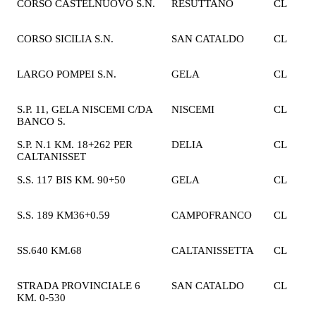
CORSO CASTELNUOVO S.N.
RESUTTANO
CL
2
€
CORSO SICILIA S.N.
SAN CATALDO
CL
2
€
LARGO POMPEI S.N.
GELA
CL
1
€
S.P. 11, GELA NISCEMI C/DA
NISCEMI
CL
2
BANCO S.
€
S.P. N.1 KM. 18+262 PER
DELIA
CL
1
CALTANISSET
€
S.S. 117 BIS KM. 90+50
GELA
CL
1
€
S.S. 189 KM36+0.59
CAMPOFRANCO
CL
1
€
SS.640 KM.68
CALTANISSETTA
CL
1
€
STRADA PROVINCIALE 6
SAN CATALDO
CL
2
KM. 0-530
€