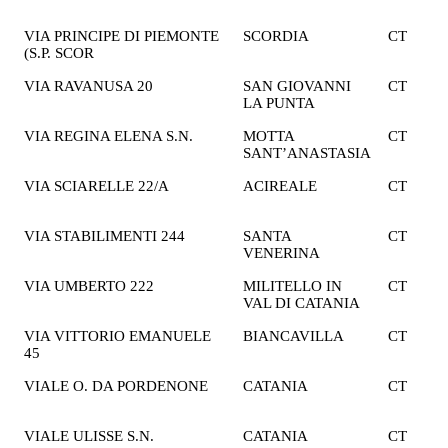
€
VIA PRINCIPE DI PIEMONTE
SCORDIA
CT
2
(S.P. SCOR
€
VIA RAVANUSA 20
SAN GIOVANNI
CT
1
LA PUNTA
€
VIA REGINA ELENA S.N.
MOTTA
CT
1
SANT’ANASTASIA
€
VIA SCIARELLE 22/A
ACIREALE
CT
2
€
VIA STABILIMENTI 244
SANTA
CT
2
VENERINA
€
VIA UMBERTO 222
MILITELLO IN
CT
2
VAL DI CATANIA
€
VIA VITTORIO EMANUELE
BIANCAVILLA
CT
1
45
€
VIALE O. DA PORDENONE
CATANIA
CT
1
€
VIALE ULISSE S.N.
CATANIA
CT
2