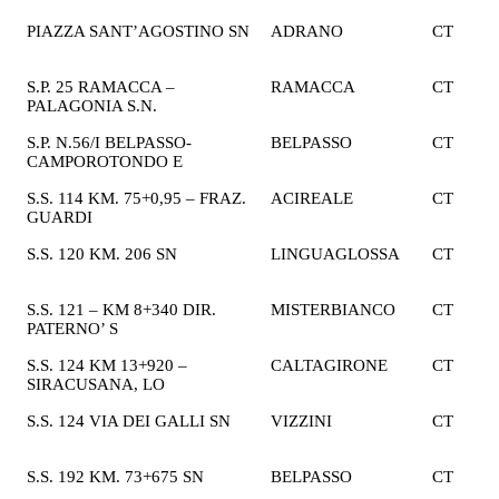
PIAZZA SANT’AGOSTINO SN
ADRANO
CT
1
€
S.P. 25 RAMACCA –
RAMACCA
CT
2
PALAGONIA S.N.
€
S.P. N.56/I BELPASSO-
BELPASSO
CT
2
CAMPOROTONDO E
€
S.S. 114 KM. 75+0,95 – FRAZ.
ACIREALE
CT
1
GUARDI
€
S.S. 120 KM. 206 SN
LINGUAGLOSSA
CT
2
€
S.S. 121 – KM 8+340 DIR.
MISTERBIANCO
CT
2
PATERNO’ S
€
S.S. 124 KM 13+920 –
CALTAGIRONE
CT
2
SIRACUSANA, LO
€
S.S. 124 VIA DEI GALLI SN
VIZZINI
CT
2
€
S.S. 192 KM. 73+675 SN
BELPASSO
CT
2
€