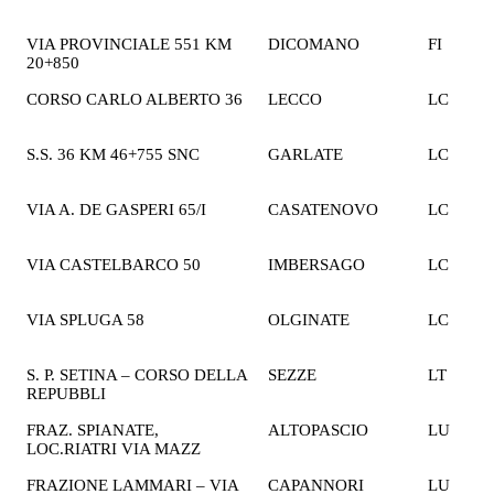
€
VIA PROVINCIALE 551 KM
DICOMANO
FI
1
20+850
€
CORSO CARLO ALBERTO 36
LECCO
LC
1
€
S.S. 36 KM 46+755 SNC
GARLATE
LC
1
€
VIA A. DE GASPERI 65/I
CASATENOVO
LC
1
€
VIA CASTELBARCO 50
IMBERSAGO
LC
2
€
VIA SPLUGA 58
OLGINATE
LC
1
€
S. P. SETINA – CORSO DELLA
SEZZE
LT
1
REPUBBLI
€
FRAZ. SPIANATE,
ALTOPASCIO
LU
1
LOC.RIATRI VIA MAZZ
€
FRAZIONE LAMMARI – VIA
CAPANNORI
LU
1