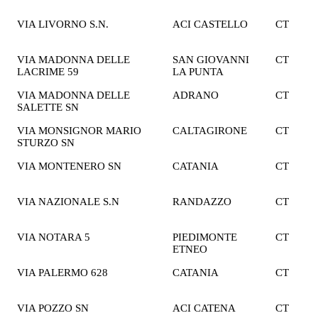
€
VIA LIVORNO S.N.
ACI CASTELLO
CT
2
€
VIA MADONNA DELLE
SAN GIOVANNI
CT
2
LACRIME 59
LA PUNTA
€
VIA MADONNA DELLE
ADRANO
CT
1
SALETTE SN
€
VIA MONSIGNOR MARIO
CALTAGIRONE
CT
2
STURZO SN
€
VIA MONTENERO SN
CATANIA
CT
2
€
VIA NAZIONALE S.N
RANDAZZO
CT
1
€
VIA NOTARA 5
PIEDIMONTE
CT
2
ETNEO
€
VIA PALERMO 628
CATANIA
CT
2
€
VIA POZZO SN
ACI CATENA
CT
1