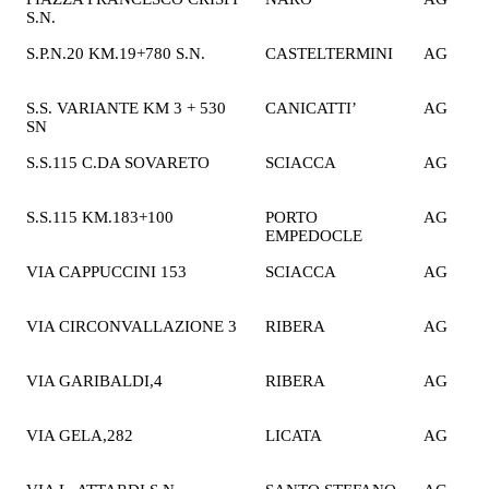
S.N.
€
S.P.N.20 KM.19+780 S.N.
CASTELTERMINI
AG
2
€
S.S. VARIANTE KM 3 + 530
CANICATTI’
AG
2
SN
€
S.S.115 C.DA SOVARETO
SCIACCA
AG
2
€
S.S.115 KM.183+100
PORTO
AG
2
EMPEDOCLE
€
VIA CAPPUCCINI 153
SCIACCA
AG
2
€
VIA CIRCONVALLAZIONE 3
RIBERA
AG
2
€
VIA GARIBALDI,4
RIBERA
AG
2
€
VIA GELA,282
LICATA
AG
2
€