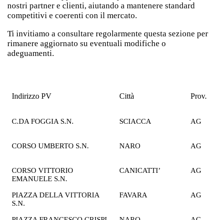
nostri partner e clienti, aiutando a mantenere standard
competitivi e coerenti con il mercato.
Ti invitiamo a consultare regolarmente questa sezione per
rimanere aggiornato su eventuali modifiche o
adeguamenti.
Indirizzo PV
Città
Prov.
B
S
C.DA FOGGIA S.N.
SCIACCA
AG
2
€
CORSO UMBERTO S.N.
NARO
AG
2
€
CORSO VITTORIO
CANICATTI’
AG
2
EMANUELE S.N.
€
PIAZZA DELLA VITTORIA
FAVARA
AG
1
S.N.
€
PIAZZA FRANCESCO CRISPI
NARO
AG
2