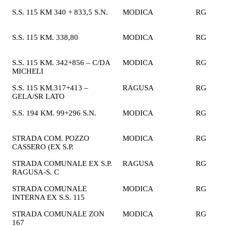
S.S. 115 KM 340 + 833,5 S.N.
MODICA
RG
2
€
S.S. 115 KM. 338,80
MODICA
RG
2
€
S.S. 115 KM. 342+856 – C/DA
MODICA
RG
2
MICHELI
€
S.S. 115 KM.317+413 –
RAGUSA
RG
2
GELA/SR LATO
€
S.S. 194 KM. 99+296 S.N.
MODICA
RG
2
€
STRADA COM. POZZO
MODICA
RG
1
CASSERO (EX S.P.
€
STRADA COMUNALE EX S.P.
RAGUSA
RG
2
RAGUSA-S. C
€
STRADA COMUNALE
MODICA
RG
2
INTERNA EX S.S. 115
€
STRADA COMUNALE ZON
MODICA
RG
2
167
€