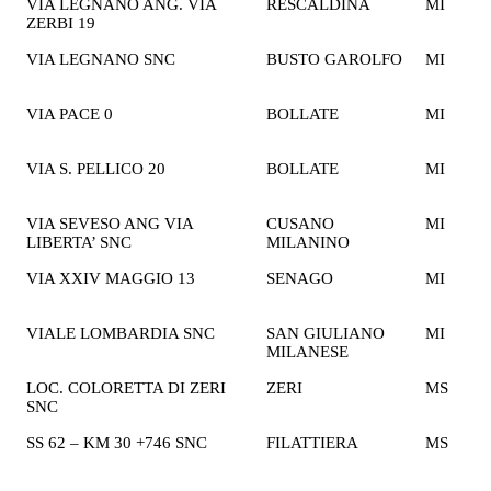
VIA LEGNANO ANG. VIA
RESCALDINA
MI
1
ZERBI 19
€
VIA LEGNANO SNC
BUSTO GAROLFO
MI
1
€
VIA PACE 0
BOLLATE
MI
2
€
VIA S. PELLICO 20
BOLLATE
MI
1
€
VIA SEVESO ANG VIA
CUSANO
MI
1
LIBERTA’ SNC
MILANINO
€
VIA XXIV MAGGIO 13
SENAGO
MI
2
€
VIALE LOMBARDIA SNC
SAN GIULIANO
MI
1
MILANESE
€
LOC. COLORETTA DI ZERI
ZERI
MS
2
SNC
€
SS 62 – KM 30 +746 SNC
FILATTIERA
MS
1
€