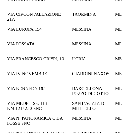
€
VIA CIRCONVALLAZIONE
TAORMINA
ME
1
21A
€
VIA EUROPA,154
MESSINA
ME
2
€
VIA FOSSATA
MESSINA
ME
1
€
VIA FRANCESCO CRISPI, 10
UCRIA
ME
2
€
VIA IV NOVEMBRE
GIARDINI NAXOS
ME
2
€
VIA KENNEDY 195
BARCELLONA
ME
2
POZZO DI GOTTO
€
VIA MEDICI SS. 113
SANT’AGATA DI
ME
2
KM.121+230 SNC
MILITELLO
€
VIA N. PANORAMICA C.DA
MESSINA
ME
2
FOSSE SNC
€