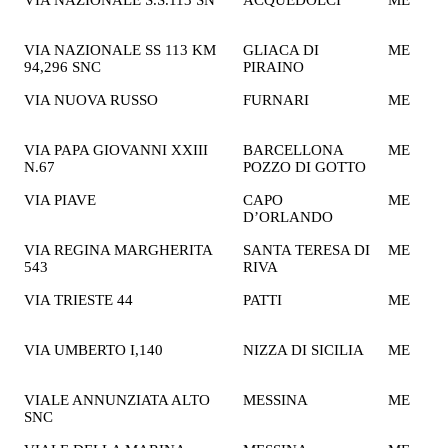
VIA NAZIONALE S.S.113 SN
ACQUEDOLCI
ME
2
€
VIA NAZIONALE SS 113 KM
GLIACA DI
ME
2
94,296 SNC
PIRAINO
€
VIA NUOVA RUSSO
FURNARI
ME
1
€
VIA PAPA GIOVANNI XXIII
BARCELLONA
ME
2
N.67
POZZO DI GOTTO
€
VIA PIAVE
CAPO
ME
1
D’ORLANDO
€
VIA REGINA MARGHERITA
SANTA TERESA DI
ME
1
543
RIVA
€
VIA TRIESTE 44
PATTI
ME
2
€
VIA UMBERTO I,140
NIZZA DI SICILIA
ME
2
€
VIALE ANNUNZIATA ALTO
MESSINA
ME
2
SNC
€