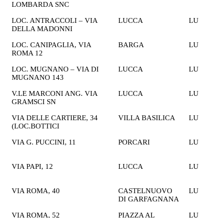
LOMBARDA SNC
€
LOC. ANTRACCOLI – VIA
LUCCA
LU
2
DELLA MADONNI
€
LOC. CANIPAGLIA, VIA
BARGA
LU
1
ROMA 12
€
LOC. MUGNANO – VIA DI
LUCCA
LU
2
MUGNANO 143
€
V.LE MARCONI ANG. VIA
LUCCA
LU
1
GRAMSCI SN
€
VIA DELLE CARTIERE, 34
VILLA BASILICA
LU
1
(LOC.BOTTICI
€
VIA G. PUCCINI, 11
PORCARI
LU
2
€
VIA PAPI, 12
LUCCA
LU
1
€
VIA ROMA, 40
CASTELNUOVO
LU
1
DI GARFAGNANA
€
VIA ROMA, 52
PIAZZA AL
LU
1