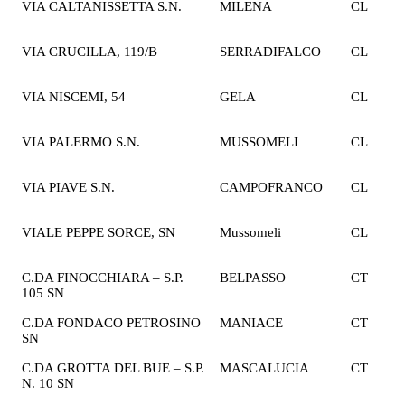
VIA CALTANISSETTA S.N.
MILENA
CL
2
€
VIA CRUCILLA, 119/B
SERRADIFALCO
CL
2
€
VIA NISCEMI, 54
GELA
CL
2
€
VIA PALERMO S.N.
MUSSOMELI
CL
1
€
VIA PIAVE S.N.
CAMPOFRANCO
CL
1
€
VIALE PEPPE SORCE, SN
Mussomeli
CL
2
€
C.DA FINOCCHIARA – S.P.
BELPASSO
CT
2
105 SN
€
C.DA FONDACO PETROSINO
MANIACE
CT
1
SN
€
C.DA GROTTA DEL BUE – S.P.
MASCALUCIA
CT
1
N. 10 SN
€