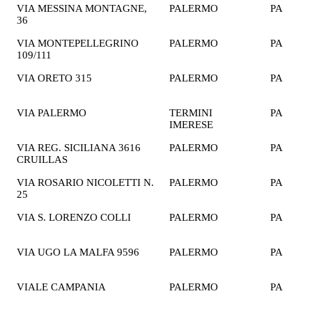
VIA MESSINA MONTAGNE,
PALERMO
PA
2
36
€
VIA MONTEPELLEGRINO
PALERMO
PA
2
109/111
€
VIA ORETO 315
PALERMO
PA
1
€
VIA PALERMO
TERMINI
PA
2
IMERESE
€
VIA REG. SICILIANA 3616
PALERMO
PA
2
CRUILLAS
€
VIA ROSARIO NICOLETTI N.
PALERMO
PA
2
25
€
VIA S. LORENZO COLLI
PALERMO
PA
1
€
VIA UGO LA MALFA 9596
PALERMO
PA
1
€
VIALE CAMPANIA
PALERMO
PA
1
€