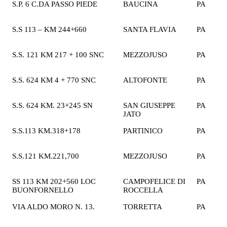
S.P. 6 C.DA PASSO PIEDE
BAUCINA
PA
2
€
S.S 113 – KM 244+660
SANTA FLAVIA
PA
2
€
S.S. 121 KM 217 + 100 SNC
MEZZOJUSO
PA
2
€
S.S. 624 KM 4 + 770 SNC
ALTOFONTE
PA
2
€
S.S. 624 KM. 23+245 SN
SAN GIUSEPPE
PA
2
JATO
€
S.S.113 KM.318+178
PARTINICO
PA
2
€
S.S.121 KM.221,700
MEZZOJUSO
PA
2
€
SS 113 KM 202+560 LOC
CAMPOFELICE DI
PA
2
BUONFORNELLO
ROCCELLA
€
VIA ALDO MORO N. 13.
TORRETTA
PA
2
€