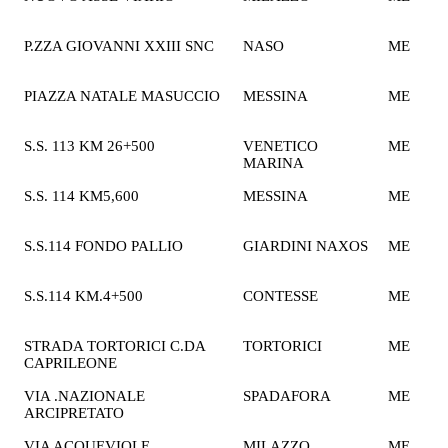
€
P.ZZA GIOVANNI XXIII SNC
NASO
ME
2
€
PIAZZA NATALE MASUCCIO
MESSINA
ME
2
€
S.S. 113 KM 26+500
VENETICO
ME
2
MARINA
€
S.S. 114 KM5,600
MESSINA
ME
2
€
S.S.114 FONDO PALLIO
GIARDINI NAXOS
ME
2
€
S.S.114 KM.4+500
CONTESSE
ME
2
€
STRADA TORTORICI C.DA
TORTORICI
ME
2
CAPRILEONE
€
VIA .NAZIONALE
SPADAFORA
ME
2
ARCIPRETATO
€
VIA ACQUEVIOLE
MILAZZO
ME
2