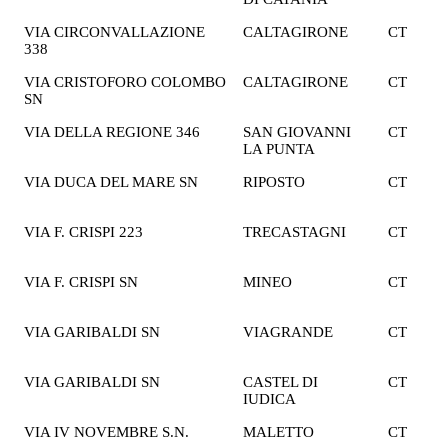
VIA CIRCONVALLAZIONE
CALTAGIRONE
CT
1
338
€
VIA CRISTOFORO COLOMBO
CALTAGIRONE
CT
2
SN
€
VIA DELLA REGIONE 346
SAN GIOVANNI
CT
1
LA PUNTA
€
VIA DUCA DEL MARE SN
RIPOSTO
CT
1
€
VIA F. CRISPI 223
TRECASTAGNI
CT
1
€
VIA F. CRISPI SN
MINEO
CT
1
€
VIA GARIBALDI SN
VIAGRANDE
CT
1
€
VIA GARIBALDI SN
CASTEL DI
CT
2
IUDICA
€
VIA IV NOVEMBRE S.N.
MALETTO
CT
2