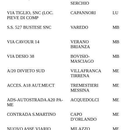
SERCHIO
€
VIA TIGLIO, SNC (LOC.
CAPANNORI
LU
2
PIEVE DI COMP
€
S.S. 527 BUSTESE SNC
VAREDO
MB
1
€
VIA CAVOUR 14
VERANO
MB
1
BRIANZA
€
VIA DESIO 38
BOVISIO-
MB
1
MASCIAGO
€
A/20 DIVIETO SUD
VILLAFRANCA
ME
2
TIRRENA
€
ACCES. A18 AUT.ME/CT
TREMESTIERI
ME
2
MESSINA
€
ADS-AUTOSTRADA A20 PA-
ACQUEDOLCI
ME
2
ME
€
CONTRADA S.MARTINO
CAPO
ME
2
D’ORLANDO
€
NUOVO ASSE VIARIO
MILAZZO
ME
2