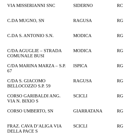
VIA MISSERIANNI SNC
SIDERNO
RC
1
€
C.DA MUGNO, SN
RAGUSA
RG
2
€
C.DA S. ANTONIO S.N.
MODICA
RG
2
€
C/DA AGUGLIE – STRADA
MODICA
RG
2
COMUNALE BUSI
€
C/DA MARINA MARZA – S.P.
ISPICA
RG
1
67
€
C/DA S. GIACOMO
RAGUSA
RG
2
BELLOCOZZO S.P. 59
€
CORSO GARIBALDI ANG.
SCICLI
RG
1
VIA N. BIXIO S
€
CORSO UMBERTO, SN
GIARRATANA
RG
1
€
FRAZ. CAVA D’ALIGA VIA
SCICLI
RG
1
DELLA PACE S
€