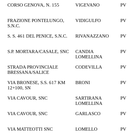
CORSO GENOVA, N. 155
VIGEVANO
PV
1
€
FRAZIONE PONTELUNGO,
VIDIGULFO
PV
1
S.N.C.
€
S. S. 461 DEL PENICE, S.N.C.
RIVANAZZANO
PV
2
€
S.P. MORTARA/CASALE, SNC
CANDIA
PV
2
LOMELLINA
€
STRADA PROVINCIALE
CODEVILLA
PV
2
BRESSANA/SALICE
€
VIA BRONESE, S.S. 617 KM
BRONI
PV
1
12+100, SN
€
VIA CAVOUR, SNC
SARTIRANA
PV
2
LOMELLINA
€
VIA CAVOUR, SNC
GARLASCO
PV
2
€
VIA MATTEOTTI SNC
LOMELLO
PV
2
€