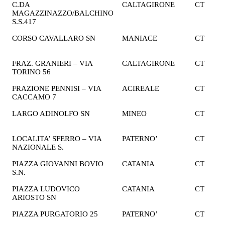
C.DA
CALTAGIRONE
CT
2
MAGAZZINAZZO/BALCHINO
€
S.S.417
CORSO CAVALLARO SN
MANIACE
CT
1
€
FRAZ. GRANIERI – VIA
CALTAGIRONE
CT
1
TORINO 56
€
FRAZIONE PENNISI – VIA
ACIREALE
CT
1
CACCAMO 7
€
LARGO ADINOLFO SN
MINEO
CT
1
€
LOCALITA’ SFERRO – VIA
PATERNO’
CT
2
NAZIONALE S.
€
PIAZZA GIOVANNI BOVIO
CATANIA
CT
2
S.N.
€
PIAZZA LUDOVICO
CATANIA
CT
1
ARIOSTO SN
€
PIAZZA PURGATORIO 25
PATERNO’
CT
2
€