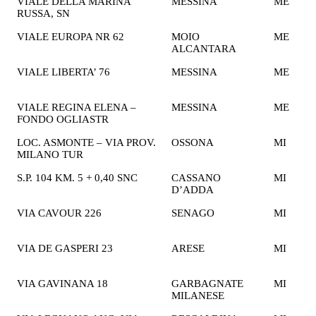
VIALE DELLA MARINA
MESSINA
ME
2
RUSSA, SN
€
VIALE EUROPA NR 62
MOIO
ME
2
ALCANTARA
€
VIALE LIBERTA’ 76
MESSINA
ME
1
€
VIALE REGINA ELENA –
MESSINA
ME
1
FONDO OGLIASTR
€
LOC. ASMONTE – VIA PROV.
OSSONA
MI
1
MILANO TUR
€
S.P. 104 KM. 5 + 0,40 SNC
CASSANO
MI
2
D’ADDA
€
VIA CAVOUR 226
SENAGO
MI
2
€
VIA DE GASPERI 23
ARESE
MI
1
€
VIA GAVINANA 18
GARBAGNATE
MI
1
MILANESE
€