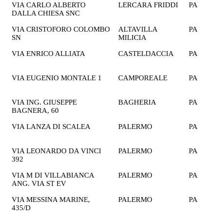
VIA CARLO ALBERTO
LERCARA FRIDDI
PA
2
DALLA CHIESA SNC
€
VIA CRISTOFORO COLOMBO
ALTAVILLA
PA
1
SN
MILICIA
€
VIA ENRICO ALLIATA
CASTELDACCIA
PA
1
€
VIA EUGENIO MONTALE 1
CAMPOREALE
PA
2
€
VIA ING. GIUSEPPE
BAGHERIA
PA
2
BAGNERA, 60
€
VIA LANZA DI SCALEA
PALERMO
PA
1
€
VIA LEONARDO DA VINCI
PALERMO
PA
2
392
€
VIA M DI VILLABIANCA
PALERMO
PA
1
ANG. VIA ST EV
€
VIA MESSINA MARINE,
PALERMO
PA
2
435/D
€