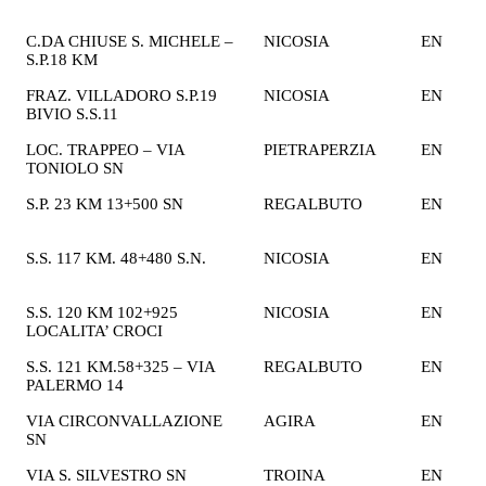
€
C.DA CHIUSE S. MICHELE –
NICOSIA
EN
2
S.P.18 KM
€
FRAZ. VILLADORO S.P.19
NICOSIA
EN
1
BIVIO S.S.11
€
LOC. TRAPPEO – VIA
PIETRAPERZIA
EN
1
TONIOLO SN
€
S.P. 23 KM 13+500 SN
REGALBUTO
EN
2
€
S.S. 117 KM. 48+480 S.N.
NICOSIA
EN
2
€
S.S. 120 KM 102+925
NICOSIA
EN
2
LOCALITA’ CROCI
€
S.S. 121 KM.58+325 – VIA
REGALBUTO
EN
2
PALERMO 14
€
VIA CIRCONVALLAZIONE
AGIRA
EN
1
SN
€
VIA S. SILVESTRO SN
TROINA
EN
1