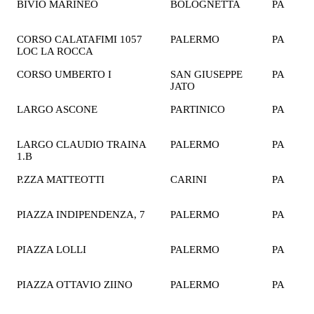
BIVIO MARINEO
BOLOGNETTA
PA
2
€
CORSO CALATAFIMI 1057
PALERMO
PA
2
LOC LA ROCCA
€
CORSO UMBERTO I
SAN GIUSEPPE
PA
2
JATO
€
LARGO ASCONE
PARTINICO
PA
2
€
LARGO CLAUDIO TRAINA
PALERMO
PA
2
1.B
€
P.ZZA MATTEOTTI
CARINI
PA
2
€
PIAZZA INDIPENDENZA, 7
PALERMO
PA
1
€
PIAZZA LOLLI
PALERMO
PA
1
€
PIAZZA OTTAVIO ZIINO
PALERMO
PA
2
€