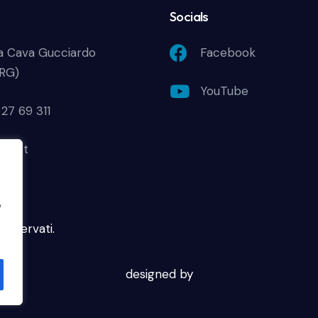
Socials
a Cava Gucciardo
Facebook
(RG)
YouTube
27 69 311
p.net
e
 riservati.
designed by