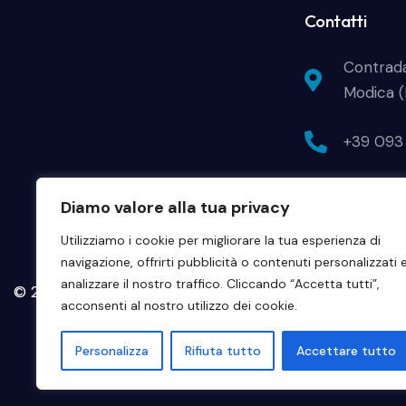
Contatti
Contrad
Modica 
+39 093 
info@gia
Diamo valore alla tua privacy
Utilizziamo i cookie per migliorare la tua esperienza di
navigazione, offrirti pubblicità o contenuti personalizzati 
analizzare il nostro traffico. Cliccando “Accetta tutti”,
© 2024 Giap - Zenit Srl • P.IVA 01139130882. Tutti i diritti
acconsenti al nostro utilizzo dei cookie.
Personalizza
Rifiuta tutto
Accettare tutto