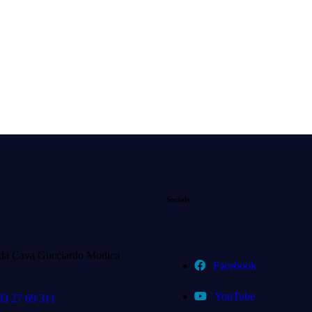
Socials
da Cava Gucciardo Modica
Facebook
YouTube
93 27 69 311