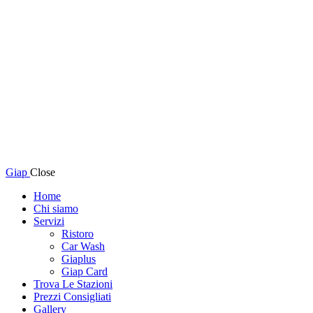
Giap
Close
Home
Chi siamo
Servizi
Ristoro
Car Wash
Giaplus
Giap Card
Trova Le Stazioni
Prezzi Consigliati
Gallery