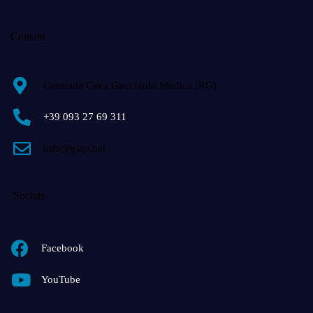
Contatti
Contrada Cava Gucciardo Modica (RG)
+39 093 27 69 311
info@giap.net
Socials
Facebook
YouTube