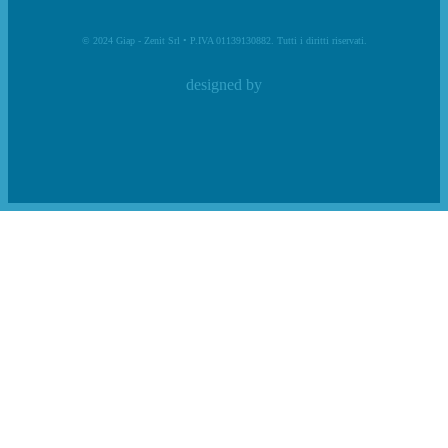
© 2024 Giap - Zenit Srl • P.IVA 01139130882. Tutti i diritti riservati.
designed by