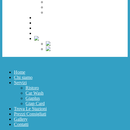
Car Wash
Giaplus
Giap Card
Trova Le Stazioni
Prezzi Consigliati
Gallery
Contatti
Home
Chi siamo
Servizi
Ristoro
Car Wash
Giaplus
Giap Card
Trova Le Stazioni
Prezzi Consigliati
Gallery
Contatti