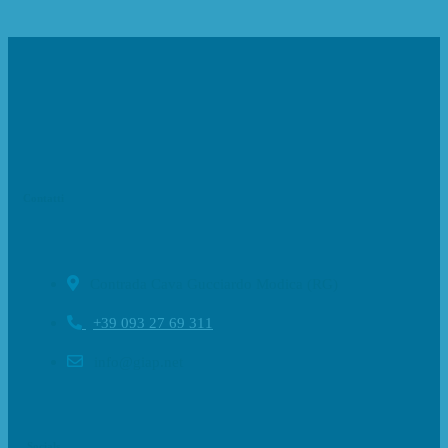
Contatti
Contrada Cava Gucciardo Modica (RG)
+39 093 27 69 311
info@giap.net
Socials