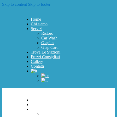
Skip to content
Skip to footer
Home
Chi siamo
Servizi
Ristoro
Car Wash
Giaplus
Giap Card
Trova Le Stazioni
Prezzi Consigliati
Gallery
Contatti
Home
Chi siamo
Servizi
Ristoro