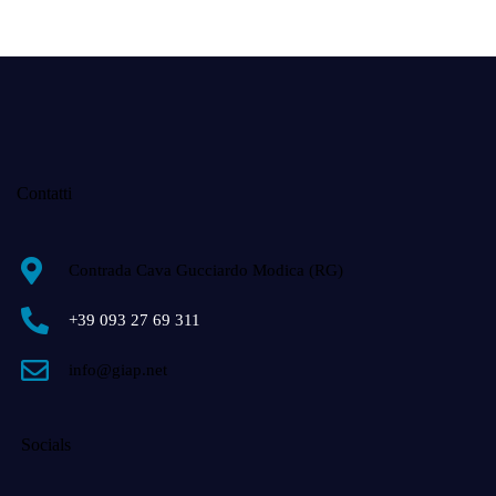
Contatti
Contrada Cava Gucciardo Modica (RG)
+39 093 27 69 311
info@giap.net
Socials