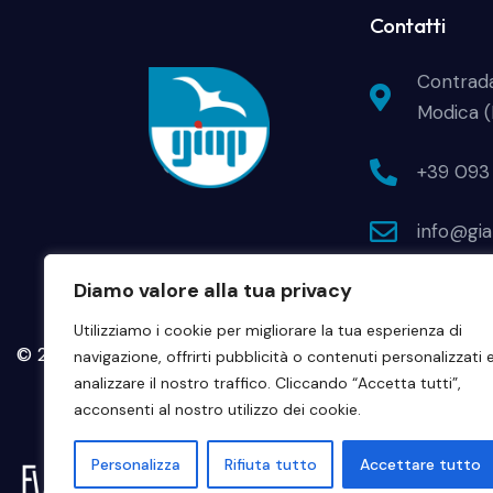
Contatti
Contrad
Modica 
+39 093 
info@gia
Diamo valore alla tua privacy
Utilizziamo i cookie per migliorare la tua esperienza di
© 2024 Giap - Zenit Srl • P.IVA 01139130882. Tutti i diritti
navigazione, offrirti pubblicità o contenuti personalizzati 
analizzare il nostro traffico. Cliccando “Accetta tutti”,
acconsenti al nostro utilizzo dei cookie.
Personalizza
Rifiuta tutto
Accettare tutto