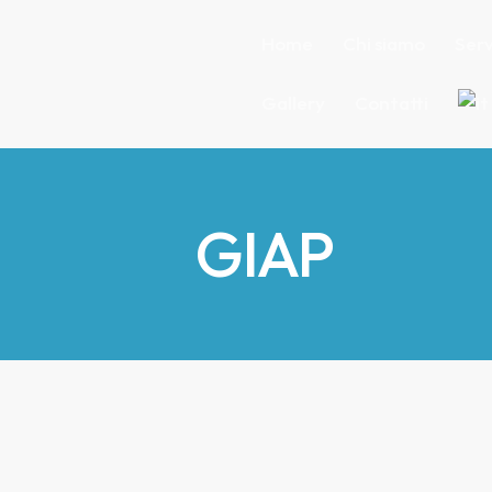
Home
Chi siamo
Serv
Gallery
Contatti
Home
Chi siamo
Servi
GIAP
Contatti