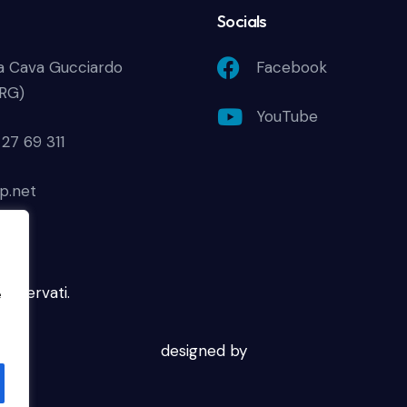
Socials
a Cava Gucciardo
Facebook
(RG)
YouTube
27 69 311
p.net
 riservati.
e
designed by