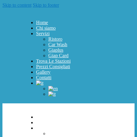
Skip to content
Skip to footer
Home
Chi siamo
Servizi
Ristoro
Car Wash
Giaplus
Giap Card
Trova Le Stazioni
Prezzi Consigliati
Gallery
Contatti
Home
Chi siamo
Servizi
Ristoro