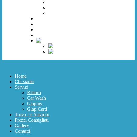
Car Wash
Giaplus
Giap Card
Trova Le Stazioni
Prezzi Consigliati
Gallery
Contatti
Home
Chi siamo
Servizi
Ristoro
Car Wash
Giaplus
Giap Card
Trova Le Stazioni
Prezzi Consigliati
Gallery
Contatti