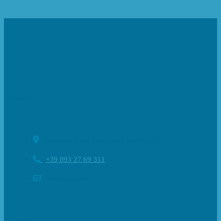
Contatti
Contrada Cava Gucciardo Modica (RG)
+39 093 27 69 311
info@giap.net
Socials