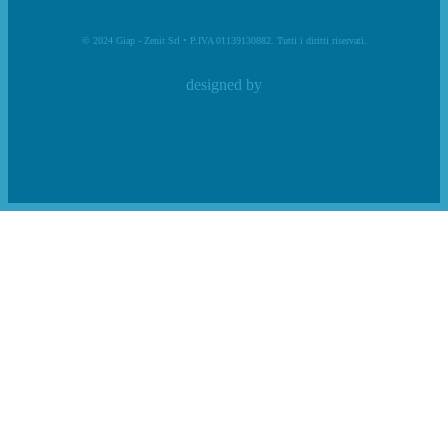
© 2024 Giap - Zenit Srl • P.IVA 01139130882. Tutti i diritti riservati.
designed by