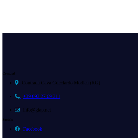
Contatti
Contrada Cava Gucciardo Modica (RG)
+39 093 27 69 311
info@giap.net
Socials
Facebook