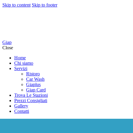
Skip to content
Skip to footer
Giap
Close
Home
Chi siamo
Servizi
Ristoro
Car Wash
Giaplus
Giap Card
Trova Le Stazioni
Prezzi Consigliati
Gallery
Contatti