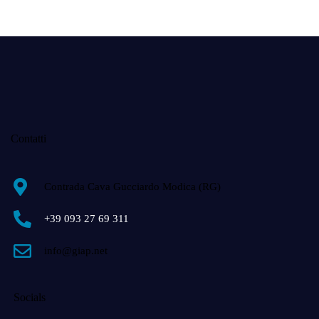
Contatti
Contrada Cava Gucciardo Modica (RG)
+39 093 27 69 311
info@giap.net
Socials