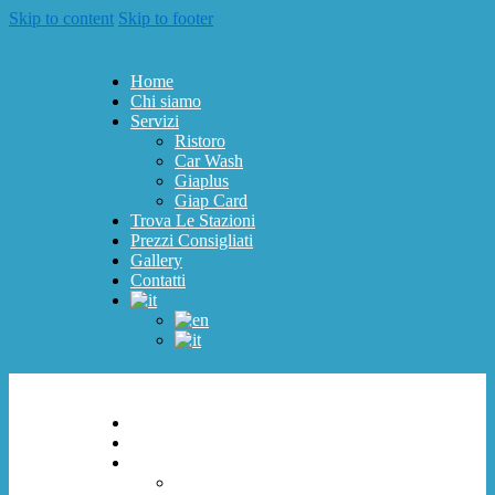
Skip to content
Skip to footer
Home
Chi siamo
Servizi
Ristoro
Car Wash
Giaplus
Giap Card
Trova Le Stazioni
Prezzi Consigliati
Gallery
Contatti
Home
Chi siamo
Servizi
Ristoro