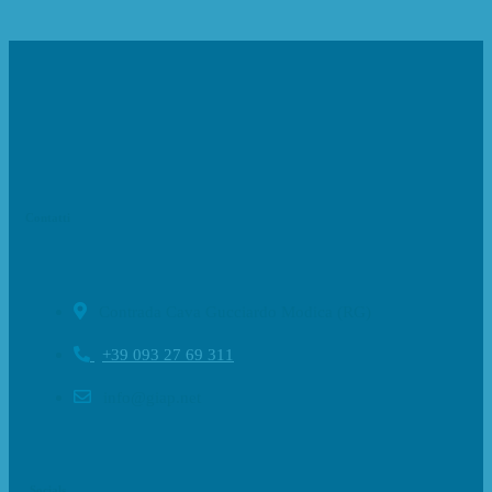
Contatti
Contrada Cava Gucciardo Modica (RG)
+39 093 27 69 311
info@giap.net
Socials