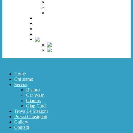
Car Wash
Giaplus
Giap Card
Trova Le Stazioni
Prezzi Consigliati
Gallery
Contatti
Home
Chi siamo
Servizi
Ristoro
Car Wash
Giaplus
Giap Card
Trova Le Stazioni
Prezzi Consigliati
Gallery
Contatti