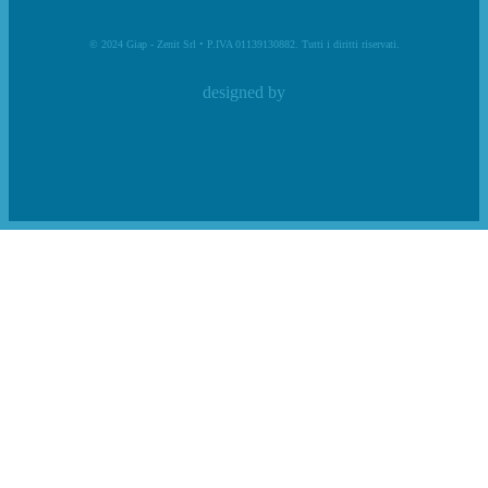
© 2024 Giap - Zenit Srl • P.IVA 01139130882. Tutti i diritti riservati.
designed by