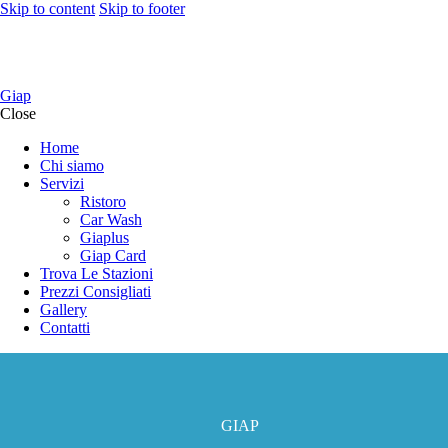
Skip to content
Skip to footer
Giap
Close
Home
Chi siamo
Servizi
Ristoro
Car Wash
Giaplus
Giap Card
Trova Le Stazioni
Prezzi Consigliati
Gallery
Contatti
GIAP