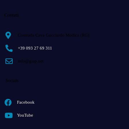
Contatti
Contrada Cava Gucciardo Modica (RG)
+39 093 27 69 311
info@giap.net
Socials
Facebook
YouTube