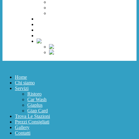
Car Wash
Giaplus
Giap Card
Trova Le Stazioni
Prezzi Consigliati
Gallery
Contatti
Home
Chi siamo
Servizi
Ristoro
Car Wash
Giaplus
Giap Card
Trova Le Stazioni
Prezzi Consigliati
Gallery
Contatti