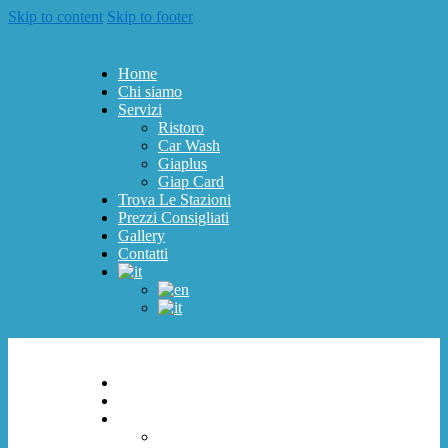
Skip to content
Skip to footer
Home
Chi siamo
Servizi
Ristoro
Car Wash
Giaplus
Giap Card
Trova Le Stazioni
Prezzi Consigliati
Gallery
Contatti
Home
Chi siamo
Servizi
Ristoro