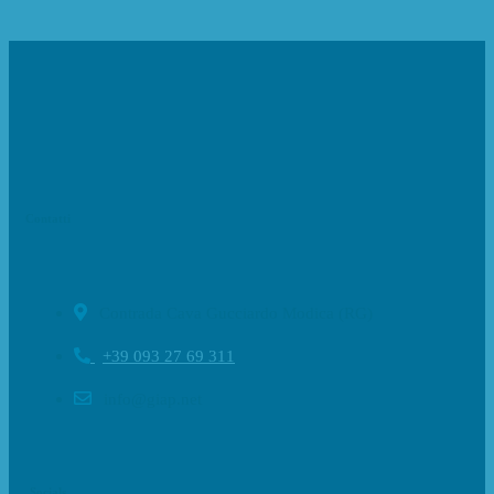
Contatti
Contrada Cava Gucciardo Modica (RG)
+39 093 27 69 311
info@giap.net
Socials