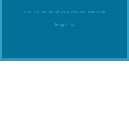
© 2024 Giap - Zenit Srl • P.IVA 01139130882. Tutti i diritti riservati.
designed by