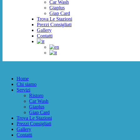
Car Wash
Giaplus
Giap Card
Trova Le Stazioni
Prezzi Consigliati
Gallery
Contatti
Home
Chi siamo
Servizi
Ristoro
Car Wash
Giaplus
Giap Card
Trova Le Stazioni
Prezzi Consigliati
Gallery
Contatti