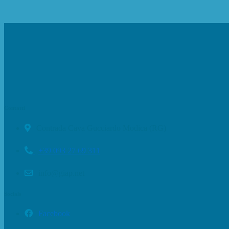
Contatti
Contrada Cava Gucciardo Modica (RG)
+39 093 27 69 311
info@giap.net
Socials
Facebook