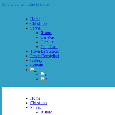
Skip to content
Skip to footer
Home
Chi siamo
Servizi
Ristoro
Car Wash
Giaplus
Giap Card
Trova Le Stazioni
Prezzi Consigliati
Gallery
Contatti
Home
Chi siamo
Servizi
Ristoro