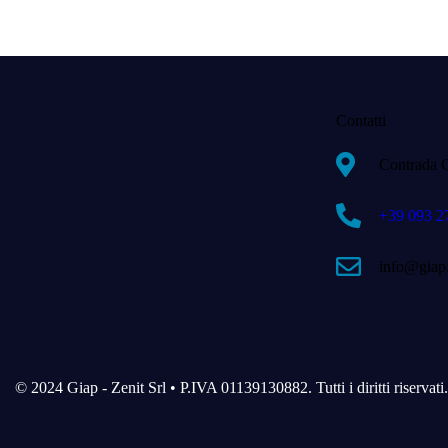
Contatti
Contrada 
+39 093 2
info@giap
© 2024 Giap - Zenit Srl • P.IVA 01139130882. Tutti i diritti riservati.