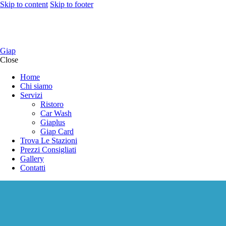
Skip to content
Skip to footer
Giap
Close
Home
Chi siamo
Servizi
Ristoro
Car Wash
Giaplus
Giap Card
Trova Le Stazioni
Prezzi Consigliati
Gallery
Contatti