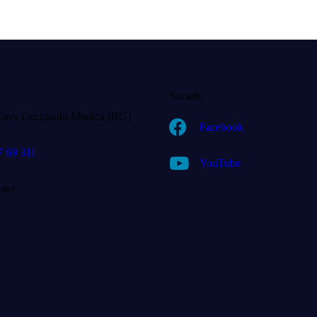
Socials
Cava Gucciardo Modica (RG)
Facebook
7 69 311
YouTube
.net