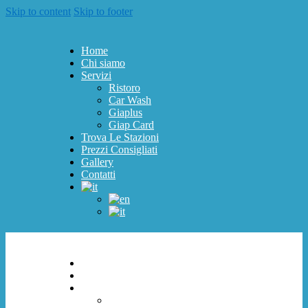
Skip to content
Skip to footer
Home
Chi siamo
Servizi
Ristoro
Car Wash
Giaplus
Giap Card
Trova Le Stazioni
Prezzi Consigliati
Gallery
Contatti
Home
Chi siamo
Servizi
Ristoro