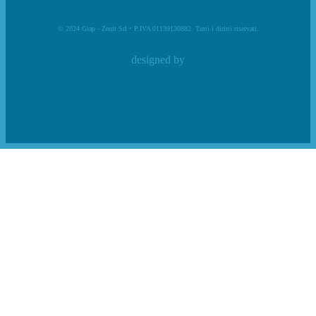
© 2024 Giap - Zenit Srl • P.IVA 01139130882. Tutti i diritti riservati.
designed by