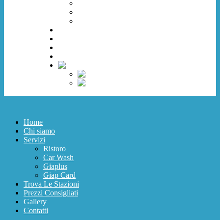
Car Wash
Giaplus
Giap Card
Trova Le Stazioni
Prezzi Consigliati
Gallery
Contatti
Home
Chi siamo
Servizi
Ristoro
Car Wash
Giaplus
Giap Card
Trova Le Stazioni
Prezzi Consigliati
Gallery
Contatti