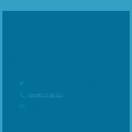
Contatti
Contrada Cava Gucciardo Modica (RG)
+39 093 27 69 311
info@giap.net
Socials